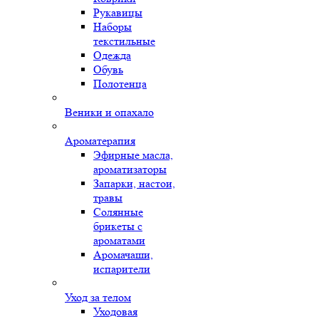
Рукавицы
Наборы
текстильные
Одежда
Обувь
Полотенца
Веники и опахало
Ароматерапия
Эфирные масла,
ароматизаторы
Запарки, настои,
травы
Солянные
брикеты с
ароматами
Аромачаши,
испарители
Уход за телом
Уходовая