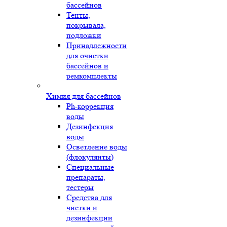
бассейнов
Тенты,
покрывала,
подложки
Принадлежности
для очистки
бассейнов и
ремкомплекты
Химия для бассейнов
Ph-коррекция
воды
Дезинфекция
воды
Осветление воды
(флокулянты)
Специальные
препараты,
тестеры
Средства для
чистки и
дезинфекции