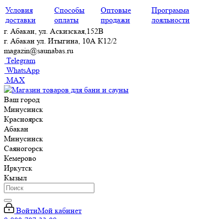
Условия
Способы
Оптовые
Программа
доставки
оплаты
продажи
лояльности
г. Абакан, ул. Аскизская,152В
г. Абакан ул. Итыгина, 10А К12/2
magazin@saunabas.ru
Telegram
WhatsApp
MAX
Ваш город
Минусинск
Красноярск
Абакан
Минусинск
Саяногорск
Кемерово
Иркутск
Кызыл
Войти
Мой кабинет