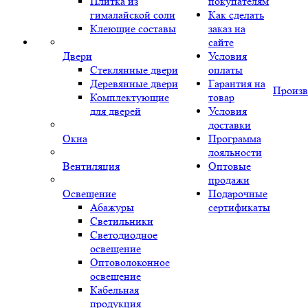
Плитка из
покупателям
гималайской соли
Как сделать
Клеющие составы
заказ на
сайте
Двери
Условия
Стеклянные двери
оплаты
Деревянные двери
Гарантия на
Произв
Комплектующие
товар
для дверей
Условия
доставки
Окна
Программа
лояльности
Вентиляция
Оптовые
продажи
Освещение
Подарочные
Абажуры
сертификаты
Светильники
Светодиодное
освещение
Оптоволоконное
освещение
Кабельная
продукция