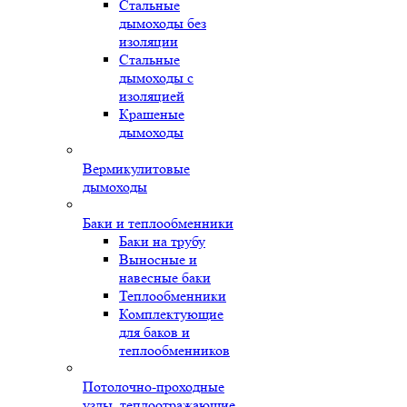
Стальные
дымоходы без
изоляции
Стальные
дымоходы с
изоляцией
Крашеные
дымоходы
Вермикулитовые
дымоходы
Баки и теплообменники
Баки на трубу
Выносные и
навесные баки
Теплообменники
Комплектующие
для баков и
теплообменников
Потолочно-проходные
узлы, теплоотражающие