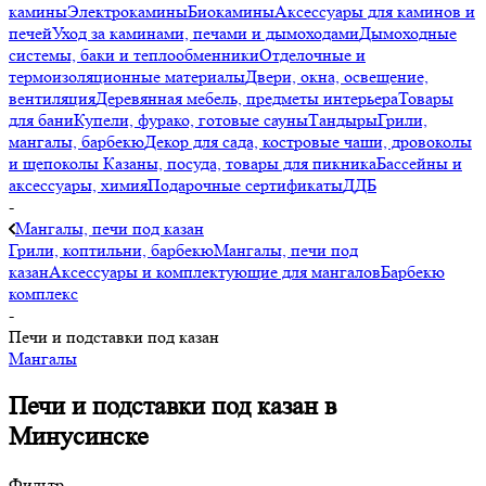
камины
Электрокамины
Биокамины
Аксессуары для каминов и
печей
Уход за каминами, печами и дымоходами
Дымоходные
системы, баки и теплообменники
Отделочные и
термоизоляционные материалы
Двери, окна, освещение,
вентиляция
Деревянная мебель, предметы интерьера
Товары
для бани
Купели, фурако, готовые сауны
Тандыры
Грили,
мангалы, барбекю
Декор для сада, костровые чаши, дровоколы
и щепоколы
Казаны, посуда, товары для пикника
Бассейны и
аксессуары, химия
Подарочные сертификаты
ДДБ
-
Мангалы, печи под казан
Грили, коптильни, барбекю
Мангалы, печи под
казан
Аксессуары и комплектующие для мангалов
Барбекю
комплекс
-
Печи и подставки под казан
Мангалы
Печи и подставки под казан в
Минусинске
Фильтр