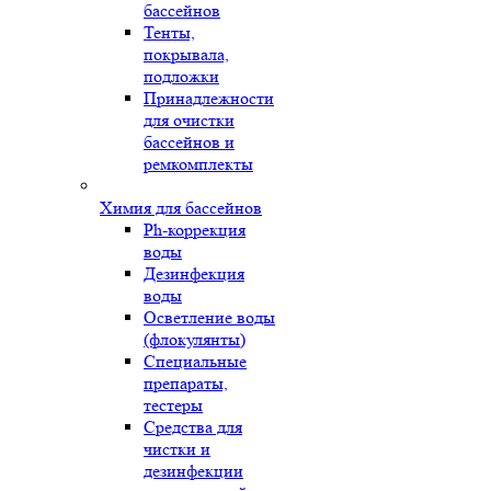
бассейнов
Тенты,
покрывала,
подложки
Принадлежности
для очистки
бассейнов и
ремкомплекты
Химия для бассейнов
Ph-коррекция
воды
Дезинфекция
воды
Осветление воды
(флокулянты)
Специальные
препараты,
тестеры
Средства для
чистки и
дезинфекции