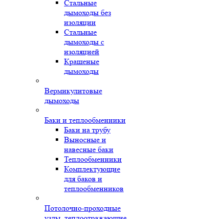
Стальные
дымоходы без
изоляции
Стальные
дымоходы с
изоляцией
Крашеные
дымоходы
Вермикулитовые
дымоходы
Баки и теплообменники
Баки на трубу
Выносные и
навесные баки
Теплообменники
Комплектующие
для баков и
теплообменников
Потолочно-проходные
узлы, теплоотражающие