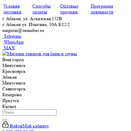
Условия
Способы
Оптовые
Программа
доставки
оплаты
продажи
лояльности
г. Абакан, ул. Аскизская,152В
г. Абакан ул. Итыгина, 10А К12/2
magazin@saunabas.ru
Telegram
WhatsApp
MAX
Ваш город
Минусинск
Красноярск
Абакан
Минусинск
Саяногорск
Кемерово
Иркутск
Кызыл
Войти
Мой кабинет