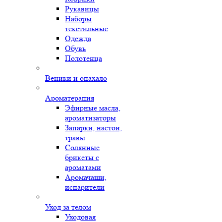
Рукавицы
Наборы
текстильные
Одежда
Обувь
Полотенца
Веники и опахало
Ароматерапия
Эфирные масла,
ароматизаторы
Запарки, настои,
травы
Солянные
брикеты с
ароматами
Аромачаши,
испарители
Уход за телом
Уходовая