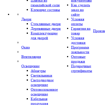
Плитка из
покупателям
гималайской соли
Как сделать
Клеющие составы
заказ на
сайте
Двери
Условия
Стеклянные двери
оплаты
Деревянные двери
Гарантия на
Произв
Комплектующие
товар
для дверей
Условия
доставки
Окна
Программа
лояльности
Вентиляция
Оптовые
продажи
Освещение
Подарочные
Абажуры
сертификаты
Светильники
Светодиодное
освещение
Оптоволоконное
освещение
Кабельная
продукция