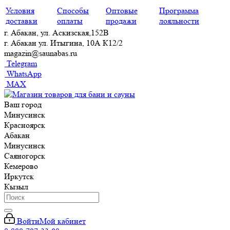
Условия
Способы
Оптовые
Программа
доставки
оплаты
продажи
лояльности
г. Абакан, ул. Аскизская,152В
г. Абакан ул. Итыгина, 10А К12/2
magazin@saunabas.ru
Telegram
WhatsApp
MAX
Ваш город
Минусинск
Красноярск
Абакан
Минусинск
Саяногорск
Кемерово
Иркутск
Кызыл
Войти
Мой кабинет