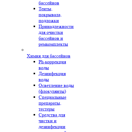
бассейнов
Тенты,
покрывала,
подложки
Принадлежности
для очистки
бассейнов и
ремкомплекты
Химия для бассейнов
Ph-коррекция
воды
Дезинфекция
воды
Осветление воды
(флокулянты)
Специальные
препараты,
тестеры
Средства для
чистки и
дезинфекции