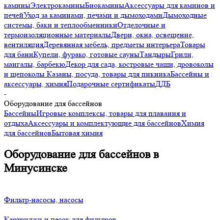
камины
Электрокамины
Биокамины
Аксессуары для каминов и
печей
Уход за каминами, печами и дымоходами
Дымоходные
системы, баки и теплообменники
Отделочные и
термоизоляционные материалы
Двери, окна, освещение,
вентиляция
Деревянная мебель, предметы интерьера
Товары
для бани
Купели, фурако, готовые сауны
Тандыры
Грили,
мангалы, барбекю
Декор для сада, костровые чаши, дровоколы
и щепоколы
Казаны, посуда, товары для пикника
Бассейны и
аксессуары, химия
Подарочные сертификаты
ДДБ
-
Оборудование для бассейнов
Бассейны
Игровые комплексы, товары для плавания и
отдыха
Аксессуары и комплектующие для бассейнов
Химия
для бассейнов
Бытовая химия
Оборудование для бассейнов в
Минусинске
Фильтр-насосы, насосы
Картриджи и песок для фильтров