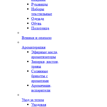
Рукавицы
Наборы
текстильные
Одежда
Обувь
Полотенца
Веники и опахало
Ароматерапия
Эфирные масла,
ароматизаторы
Запарки, настои,
травы
Солянные
брикеты с
ароматами
Аромачаши,
испарители
Уход за телом
Уходовая