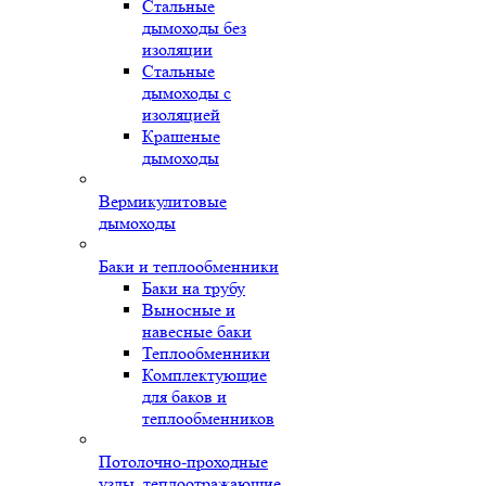
Стальные
дымоходы без
изоляции
Стальные
дымоходы с
изоляцией
Крашеные
дымоходы
Вермикулитовые
дымоходы
Баки и теплообменники
Баки на трубу
Выносные и
навесные баки
Теплообменники
Комплектующие
для баков и
теплообменников
Потолочно-проходные
узлы, теплоотражающие