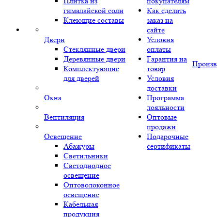
Плитка из
покупателям
гималайской соли
Как сделать
Клеющие составы
заказ на
сайте
Двери
Условия
Стеклянные двери
оплаты
Деревянные двери
Гарантия на
Произв
Комплектующие
товар
для дверей
Условия
доставки
Окна
Программа
лояльности
Вентиляция
Оптовые
продажи
Освещение
Подарочные
Абажуры
сертификаты
Светильники
Светодиодное
освещение
Оптоволоконное
освещение
Кабельная
продукция