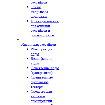
бассейнов
Тенты,
покрывала,
подложки
Принадлежности
для очистки
бассейнов и
ремкомплекты
Химия для бассейнов
Ph-коррекция
воды
Дезинфекция
воды
Осветление воды
(флокулянты)
Специальные
препараты,
тестеры
Средства для
чистки и
дезинфекции