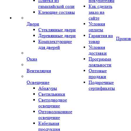
Плитка из
покупателям
гималайской соли
Как сделать
Клеющие составы
заказ на
сайте
Двери
Условия
Стеклянные двери
оплаты
Деревянные двери
Гарантия на
Произв
Комплектующие
товар
для дверей
Условия
доставки
Окна
Программа
лояльности
Вентиляция
Оптовые
продажи
Освещение
Подарочные
Абажуры
сертификаты
Светильники
Светодиодное
освещение
Оптоволоконное
освещение
Кабельная
продукция