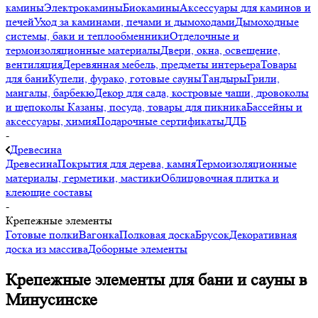
камины
Электрокамины
Биокамины
Аксессуары для каминов и
печей
Уход за каминами, печами и дымоходами
Дымоходные
системы, баки и теплообменники
Отделочные и
термоизоляционные материалы
Двери, окна, освещение,
вентиляция
Деревянная мебель, предметы интерьера
Товары
для бани
Купели, фурако, готовые сауны
Тандыры
Грили,
мангалы, барбекю
Декор для сада, костровые чаши, дровоколы
и щепоколы
Казаны, посуда, товары для пикника
Бассейны и
аксессуары, химия
Подарочные сертификаты
ДДБ
-
Древесина
Древесина
Покрытия для дерева, камня
Термоизоляционные
материалы, герметики, мастики
Облицовочная плитка и
клеющие составы
-
Крепежные элементы
Готовые полки
Вагонка
Полковая доска
Брусок
Декоративная
доска из массива
Доборные элементы
Крепежные элементы для бани и сауны в
Минусинске