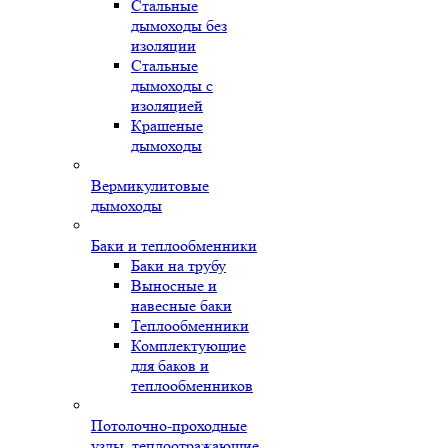
Стальные
дымоходы без
изоляции
Стальные
дымоходы с
изоляцией
Крашеные
дымоходы
Вермикулитовые
дымоходы
Баки и теплообменники
Баки на трубу
Выносные и
навесные баки
Теплообменники
Комплектующие
для баков и
теплообменников
Потолочно-проходные
узлы, теплоотражающие