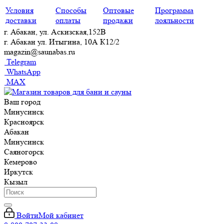
Условия
Способы
Оптовые
Программа
доставки
оплаты
продажи
лояльности
г. Абакан, ул. Аскизская,152В
г. Абакан ул. Итыгина, 10А К12/2
magazin@saunabas.ru
Telegram
WhatsApp
MAX
Ваш город
Минусинск
Красноярск
Абакан
Минусинск
Саяногорск
Кемерово
Иркутск
Кызыл
Войти
Мой кабинет