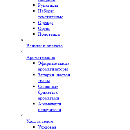
Рукавицы
Наборы
текстильные
Одежда
Обувь
Полотенца
Веники и опахало
Ароматерапия
Эфирные масла,
ароматизаторы
Запарки, настои,
травы
Солянные
брикеты с
ароматами
Аромачаши,
испарители
Уход за телом
Уходовая