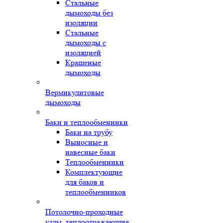
Стальные
дымоходы без
изоляции
Стальные
дымоходы с
изоляцией
Крашеные
дымоходы
Вермикулитовые
дымоходы
Баки и теплообменники
Баки на трубу
Выносные и
навесные баки
Теплообменники
Комплектующие
для баков и
теплообменников
Потолочно-проходные
узлы, теплоотражающие