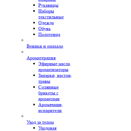
Рукавицы
Наборы
текстильные
Одежда
Обувь
Полотенца
Веники и опахало
Ароматерапия
Эфирные масла,
ароматизаторы
Запарки, настои,
травы
Солянные
брикеты с
ароматами
Аромачаши,
испарители
Уход за телом
Уходовая