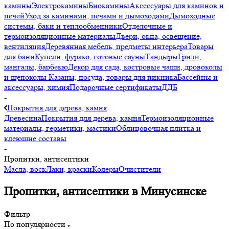
камины
Электрокамины
Биокамины
Аксессуары для каминов и
печей
Уход за каминами, печами и дымоходами
Дымоходные
системы, баки и теплообменники
Отделочные и
термоизоляционные материалы
Двери, окна, освещение,
вентиляция
Деревянная мебель, предметы интерьера
Товары
для бани
Купели, фурако, готовые сауны
Тандыры
Грили,
мангалы, барбекю
Декор для сада, костровые чаши, дровоколы
и щепоколы
Казаны, посуда, товары для пикника
Бассейны и
аксессуары, химия
Подарочные сертификаты
ДДБ
-
Покрытия для дерева, камня
Древесина
Покрытия для дерева, камня
Термоизоляционные
материалы, герметики, мастики
Облицовочная плитка и
клеющие составы
-
Пропитки, антисептики
Масла, воск
Лаки, краски
Колеры
Очистители
Пропитки, антисептики в Минусинске
Фильтр
По популярности