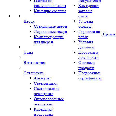
Плитка из
покупателям
гималайской соли
Как сделать
Клеющие составы
заказ на
сайте
Двери
Условия
Стеклянные двери
оплаты
Деревянные двери
Гарантия на
Произв
Комплектующие
товар
для дверей
Условия
доставки
Окна
Программа
лояльности
Вентиляция
Оптовые
продажи
Освещение
Подарочные
Абажуры
сертификаты
Светильники
Светодиодное
освещение
Оптоволоконное
освещение
Кабельная
продукция