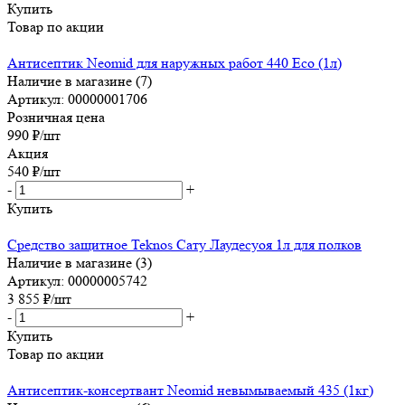
Купить
Товар по акции
Антисептик Neomid для наружных работ 440 Eco (1л)
Наличие в магазине (7)
Артикул: 00000001706
Розничная цена
990
₽
/шт
Акция
540
₽
/шт
-
+
Купить
Средство защитное Teknos Cату Лаудесуоя 1л для полков
Наличие в магазине (3)
Артикул: 00000005742
3 855
₽
/шт
-
+
Купить
Товар по акции
Антисептик-консертвант Neomid невымываемый 435 (1кг)