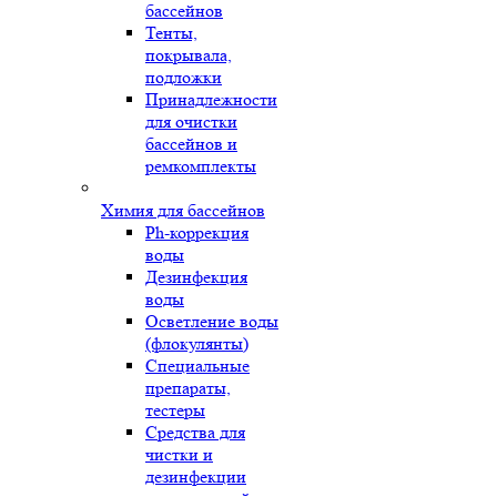
бассейнов
Тенты,
покрывала,
подложки
Принадлежности
для очистки
бассейнов и
ремкомплекты
Химия для бассейнов
Ph-коррекция
воды
Дезинфекция
воды
Осветление воды
(флокулянты)
Специальные
препараты,
тестеры
Средства для
чистки и
дезинфекции