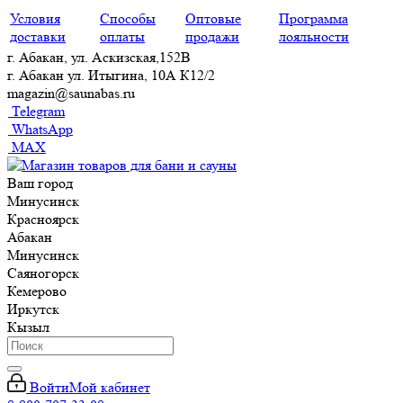
Условия
Способы
Оптовые
Программа
доставки
оплаты
продажи
лояльности
г. Абакан, ул. Аскизская,152В
г. Абакан ул. Итыгина, 10А К12/2
magazin@saunabas.ru
Telegram
WhatsApp
MAX
Ваш город
Минусинск
Красноярск
Абакан
Минусинск
Саяногорск
Кемерово
Иркутск
Кызыл
Войти
Мой кабинет