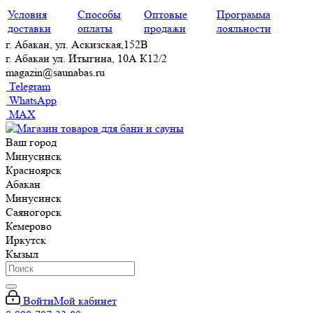
Условия
Способы
Оптовые
Программа
доставки
оплаты
продажи
лояльности
г. Абакан, ул. Аскизская,152В
г. Абакан ул. Итыгина, 10А К12/2
magazin@saunabas.ru
Telegram
WhatsApp
MAX
Ваш город
Минусинск
Красноярск
Абакан
Минусинск
Саяногорск
Кемерово
Иркутск
Кызыл
Войти
Мой кабинет