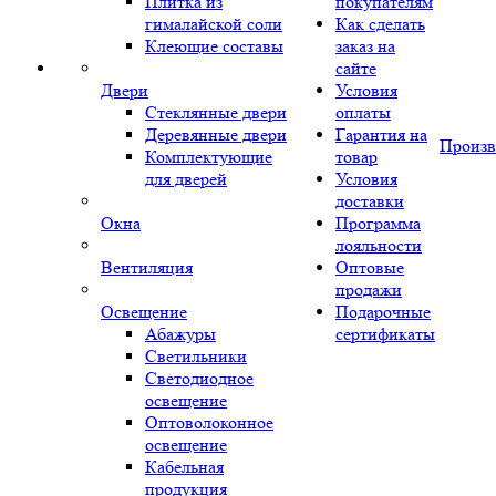
Плитка из
покупателям
гималайской соли
Как сделать
Клеющие составы
заказ на
сайте
Двери
Условия
Стеклянные двери
оплаты
Деревянные двери
Гарантия на
Произв
Комплектующие
товар
для дверей
Условия
доставки
Окна
Программа
лояльности
Вентиляция
Оптовые
продажи
Освещение
Подарочные
Абажуры
сертификаты
Светильники
Светодиодное
освещение
Оптоволоконное
освещение
Кабельная
продукция