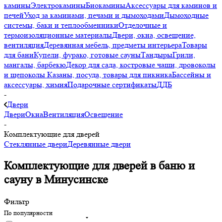
камины
Электрокамины
Биокамины
Аксессуары для каминов и
печей
Уход за каминами, печами и дымоходами
Дымоходные
системы, баки и теплообменники
Отделочные и
термоизоляционные материалы
Двери, окна, освещение,
вентиляция
Деревянная мебель, предметы интерьера
Товары
для бани
Купели, фурако, готовые сауны
Тандыры
Грили,
мангалы, барбекю
Декор для сада, костровые чаши, дровоколы
и щепоколы
Казаны, посуда, товары для пикника
Бассейны и
аксессуары, химия
Подарочные сертификаты
ДДБ
-
Двери
Двери
Окна
Вентиляция
Освещение
-
Комплектующие для дверей
Стеклянные двери
Деревянные двери
Комплектующие для дверей в баню и
сауну в Минусинске
Фильтр
По популярности