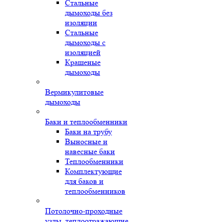
Стальные
дымоходы без
изоляции
Стальные
дымоходы с
изоляцией
Крашеные
дымоходы
Вермикулитовые
дымоходы
Баки и теплообменники
Баки на трубу
Выносные и
навесные баки
Теплообменники
Комплектующие
для баков и
теплообменников
Потолочно-проходные
узлы, теплоотражающие