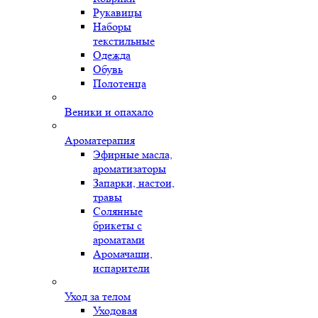
Рукавицы
Наборы
текстильные
Одежда
Обувь
Полотенца
Веники и опахало
Ароматерапия
Эфирные масла,
ароматизаторы
Запарки, настои,
травы
Солянные
брикеты с
ароматами
Аромачаши,
испарители
Уход за телом
Уходовая