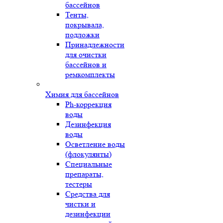
бассейнов
Тенты,
покрывала,
подложки
Принадлежности
для очистки
бассейнов и
ремкомплекты
Химия для бассейнов
Ph-коррекция
воды
Дезинфекция
воды
Осветление воды
(флокулянты)
Специальные
препараты,
тестеры
Средства для
чистки и
дезинфекции